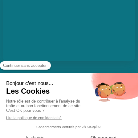
Politique de confidentialité et charte cookie
Mentions légales
Conditions Générales Utilisation
Charte déontologique
Ordre national
Création par
MENU