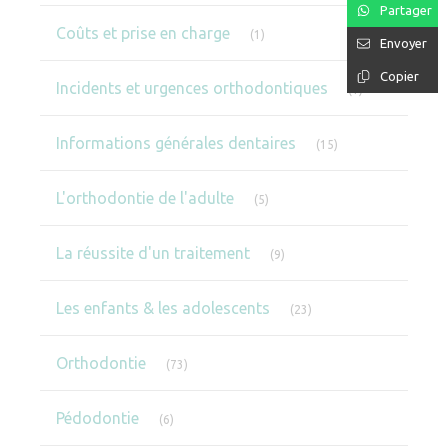
Partager
Articles Count
Coûts et prise en charge
(1)
Envoyer
Copier
Articles Count
Incidents et urgences orthodontiques
(1)
Articles Count
Informations générales dentaires
(15)
Articles Count
L'orthodontie de l'adulte
(5)
Articles Count
La réussite d'un traitement
(9)
Articles Count
Les enfants & les adolescents
(23)
Articles Count
Orthodontie
(73)
Articles Count
Pédodontie
(6)